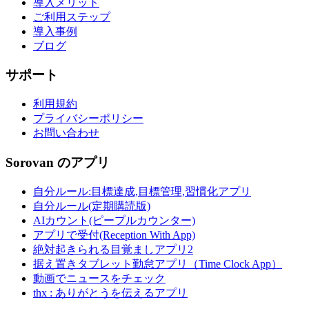
導入メリット
ご利用ステップ
導入事例
ブログ
サポート
利用規約
プライバシーポリシー
お問い合わせ
Sorovan のアプリ
自分ルール:目標達成,目標管理,習慣化アプリ
自分ルール(定期購読版)
AIカウント(ピープルカウンター)
アプリで受付(Reception With App)
絶対起きられる目覚ましアプリ2
据え置きタブレット勤怠アプリ（Time Clock App）
動画でニュースをチェック
thx : ありがとうを伝えるアプリ