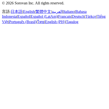
© 2026 Sorovan Inc. All rights reserved.
言語:
日本語
|
English
|
繁體中文
|
العربية
|
Italiano
|
Bahasa
Indonesia
|
Español
|
Español (LatAm)
|
Français
|
Deutsch
|
Türkçe
|
Tiếng
Việt
|
Português (Brasil)
|
ไทย
|
English (PH)
|
Tagalog