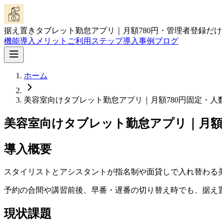
据え置きタブレット勤怠アプリ｜月額780円・管理者登録だ
機能
導入メリット
ご利用ステップ
導入事例
ブログ
ホーム
美容室向けタブレット勤怠アプリ｜月額780円固定・人
美容室向けタブレット勤怠アプリ｜月額7
導入概要
スタイリストとアシスタントが指名制や面貸しで入れ替わる
予約の合間や講習前後、早番・遅番の切り替え時でも、据え
現状課題