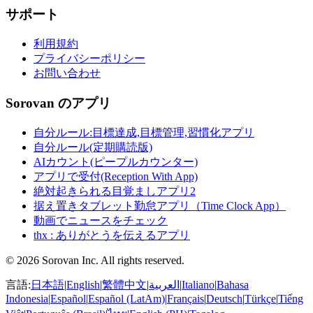
サポート
利用規約
プライバシーポリシー
お問い合わせ
Sorovan のアプリ
自分ルール:目標達成,目標管理,習慣化アプリ
自分ルール(定期購読版)
AIカウント(ピープルカウンター)
アプリで受付(Reception With App)
絶対起きられる目覚ましアプリ2
据え置きタブレット勤怠アプリ（Time Clock App）
動画でニュースをチェック
thx : ありがとうを伝えるアプリ
© 2026 Sorovan Inc. All rights reserved.
言語:
日本語
|
English
|
繁體中文
|
العربية
|
Italiano
|
Bahasa
Indonesia
|
Español
|
Español (LatAm)
|
Français
|
Deutsch
|
Türkçe
|
Tiếng