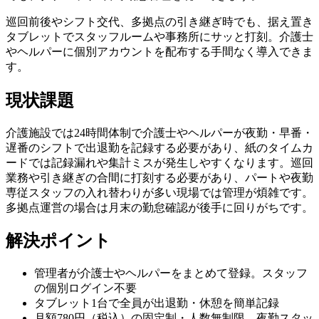
巡回前後やシフト交代、多拠点の引き継ぎ時でも、据え置き
タブレットでスタッフルームや事務所にサッと打刻。介護士
やヘルパーに個別アカウントを配布する手間なく導入できま
す。
現状課題
介護施設では24時間体制で介護士やヘルパーが夜勤・早番・
遅番のシフトで出退勤を記録する必要があり、紙のタイムカ
ードでは記録漏れや集計ミスが発生しやすくなります。巡回
業務や引き継ぎの合間に打刻する必要があり、パートや夜勤
専従スタッフの入れ替わりが多い現場では管理が煩雑です。
多拠点運営の場合は月末の勤怠確認が後手に回りがちです。
解決ポイント
管理者が介護士やヘルパーをまとめて登録。スタッフ
の個別ログイン不要
タブレット1台で全員が出退勤・休憩を簡単記録
月額780円（税込）の固定制・人数無制限。夜勤スタッ