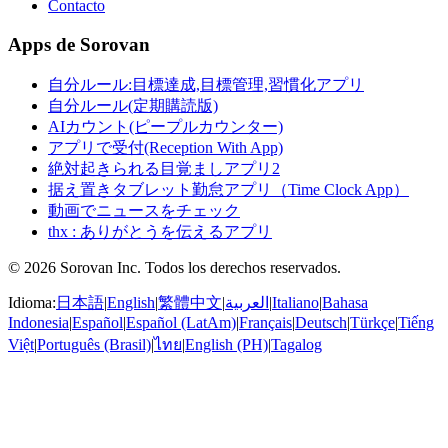
Contacto
Apps de Sorovan
自分ルール:目標達成,目標管理,習慣化アプリ
自分ルール(定期購読版)
AIカウント(ピープルカウンター)
アプリで受付(Reception With App)
絶対起きられる目覚ましアプリ2
据え置きタブレット勤怠アプリ（Time Clock App）
動画でニュースをチェック
thx : ありがとうを伝えるアプリ
© 2026 Sorovan Inc. Todos los derechos reservados.
Idioma:
日本語
|
English
|
繁體中文
|
العربية
|
Italiano
|
Bahasa
Indonesia
|
Español
|
Español (LatAm)
|
Français
|
Deutsch
|
Türkçe
|
Tiếng
Việt
|
Português (Brasil)
|
ไทย
|
English (PH)
|
Tagalog