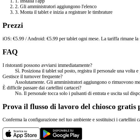
1. Installa l'app
2. Gli amministratori aggiungono l'elenco
3. Monta il tablet e inizia a registrare le timbrature
Prezzi
iOS: €5.99 / Android: €5.99 per tablet ogni mese. La tariffa rimane la s
FAQ
I ristoranti possono avviarsi immediatamente?
Sì. Posiziona il tablet sul posto, registra il personale una volta 
Gestisce il turnover frequente?
Assolutamente. Gli amministratori aggiungono o rimuovono memb
È difficile passare dai cartellini cartacei?
No. Il personale tocca solo i pulsanti di entrata e uscita sul disp
Prova il flusso di lavoro del chiosco gratis 
Conferma la configurazione nel tuo ambiente e sostituisci i cartellini ca