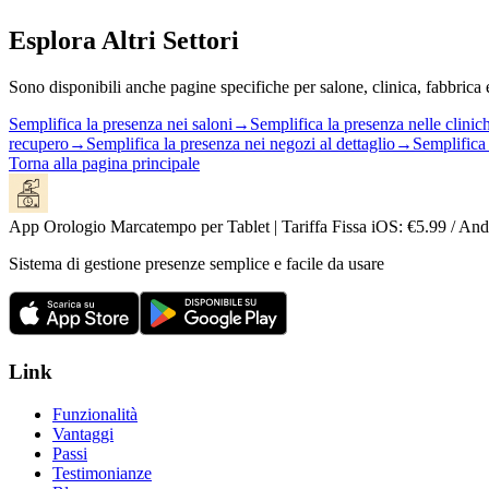
Esplora Altri Settori
Sono disponibili anche pagine specifiche per salone, clinica, fabbrica e 
Semplifica la presenza nei saloni
→
Semplifica la presenza nelle clinic
recupero
→
Semplifica la presenza nei negozi al dettaglio
→
Semplifica 
Torna alla pagina principale
App Orologio Marcatempo per Tablet | Tariffa Fissa iOS: €5.99 / And
Sistema di gestione presenze semplice e facile da usare
Link
Funzionalità
Vantaggi
Passi
Testimonianze