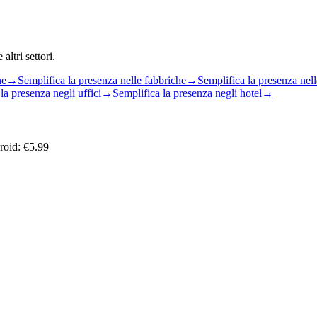
altri settori.
he
→
Semplifica la presenza nelle fabbriche
→
Semplifica la presenza nelle
la presenza negli uffici
→
Semplifica la presenza negli hotel
→
roid: €5.99