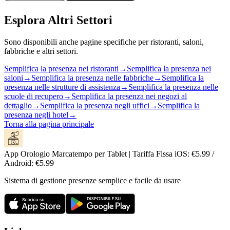
Esplora Altri Settori
Sono disponibili anche pagine specifiche per ristoranti, saloni,
fabbriche e altri settori.
Semplifica la presenza nei ristoranti
→
Semplifica la presenza nei
saloni
→
Semplifica la presenza nelle fabbriche
→
Semplifica la
presenza nelle strutture di assistenza
→
Semplifica la presenza nelle
scuole di recupero
→
Semplifica la presenza nei negozi al
dettaglio
→
Semplifica la presenza negli uffici
→
Semplifica la
presenza negli hotel
→
Torna alla pagina principale
App Orologio Marcatempo per Tablet | Tariffa Fissa iOS: €5.99 /
Android: €5.99
Sistema di gestione presenze semplice e facile da usare