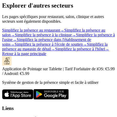
Explorer d'autres secteurs
Les pages spécifiques pour restaurant, salon, clinique et autres
secteurs sont également disponibles.
Simplifiez la présence au restaurant
→
Simplifiez la présence au
salon
→
Simplifiez la présence à la clinique
→
Simplifiez la présence à
l'usine
→
Simplifiez la présence dans l'établissement de
soins
→
Simplifiez la présence à l'école de soutien
→
Simplifiez la
présence au magasin de détail
→
Simplifiez la présence à l'hôtel
→
Retour à la page principale
Application de Pointage sur Tablette | Tarif Forfaitaire de iOS: €5.99
/ Android: €5.99
Système de gestion de la présence simple et facile à utiliser
Liens