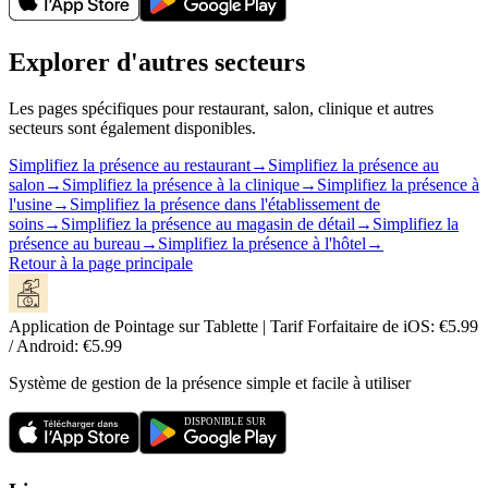
Explorer d'autres secteurs
Les pages spécifiques pour restaurant, salon, clinique et autres
secteurs sont également disponibles.
Simplifiez la présence au restaurant
→
Simplifiez la présence au
salon
→
Simplifiez la présence à la clinique
→
Simplifiez la présence à
l'usine
→
Simplifiez la présence dans l'établissement de
soins
→
Simplifiez la présence au magasin de détail
→
Simplifiez la
présence au bureau
→
Simplifiez la présence à l'hôtel
→
Retour à la page principale
Application de Pointage sur Tablette | Tarif Forfaitaire de iOS: €5.99
/ Android: €5.99
Système de gestion de la présence simple et facile à utiliser