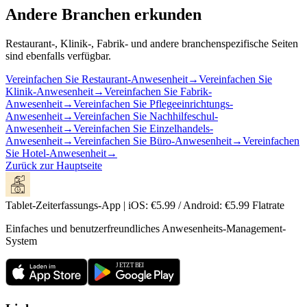
Andere Branchen erkunden
Restaurant-, Klinik-, Fabrik- und andere branchenspezifische Seiten
sind ebenfalls verfügbar.
Vereinfachen Sie Restaurant-Anwesenheit
→
Vereinfachen Sie
Klinik-Anwesenheit
→
Vereinfachen Sie Fabrik-
Anwesenheit
→
Vereinfachen Sie Pflegeeinrichtungs-
Anwesenheit
→
Vereinfachen Sie Nachhilfeschul-
Anwesenheit
→
Vereinfachen Sie Einzelhandels-
Anwesenheit
→
Vereinfachen Sie Büro-Anwesenheit
→
Vereinfachen
Sie Hotel-Anwesenheit
→
Zurück zur Hauptseite
Tablet-Zeiterfassungs-App | iOS: €5.99 / Android: €5.99 Flatrate
Einfaches und benutzerfreundliches Anwesenheits-Management-
System