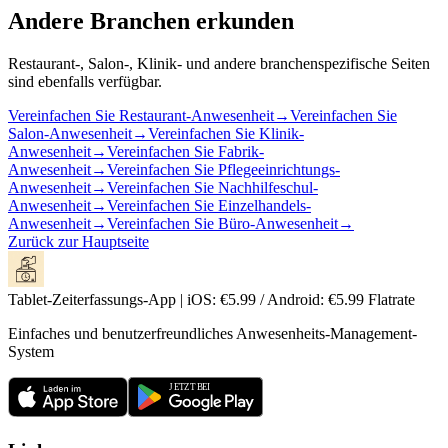
Andere Branchen erkunden
Restaurant-, Salon-, Klinik- und andere branchenspezifische Seiten
sind ebenfalls verfügbar.
Vereinfachen Sie Restaurant-Anwesenheit
→
Vereinfachen Sie
Salon-Anwesenheit
→
Vereinfachen Sie Klinik-
Anwesenheit
→
Vereinfachen Sie Fabrik-
Anwesenheit
→
Vereinfachen Sie Pflegeeinrichtungs-
Anwesenheit
→
Vereinfachen Sie Nachhilfeschul-
Anwesenheit
→
Vereinfachen Sie Einzelhandels-
Anwesenheit
→
Vereinfachen Sie Büro-Anwesenheit
→
Zurück zur Hauptseite
Tablet-Zeiterfassungs-App | iOS: €5.99 / Android: €5.99 Flatrate
Einfaches und benutzerfreundliches Anwesenheits-Management-
System