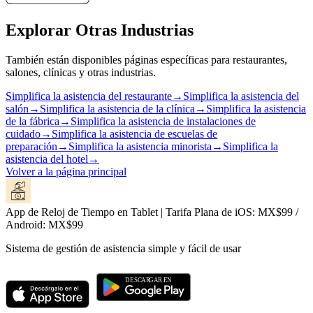
Explorar Otras Industrias
También están disponibles páginas específicas para restaurantes,
salones, clínicas y otras industrias.
Simplifica la asistencia del restaurante
→
Simplifica la asistencia del
salón
→
Simplifica la asistencia de la clínica
→
Simplifica la asistencia
de la fábrica
→
Simplifica la asistencia de instalaciones de
cuidado
→
Simplifica la asistencia de escuelas de
preparación
→
Simplifica la asistencia minorista
→
Simplifica la
asistencia del hotel
→
Volver a la página principal
App de Reloj de Tiempo en Tablet | Tarifa Plana de iOS: MX$99 /
Android: MX$99
Sistema de gestión de asistencia simple y fácil de usar