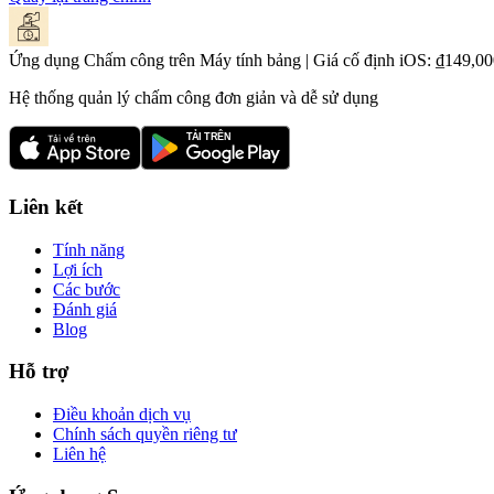
Ứng dụng Chấm công trên Máy tính bảng | Giá cố định iOS: ₫149,00
Hệ thống quản lý chấm công đơn giản và dễ sử dụng
Liên kết
Tính năng
Lợi ích
Các bước
Đánh giá
Blog
Hỗ trợ
Điều khoản dịch vụ
Chính sách quyền riêng tư
Liên hệ