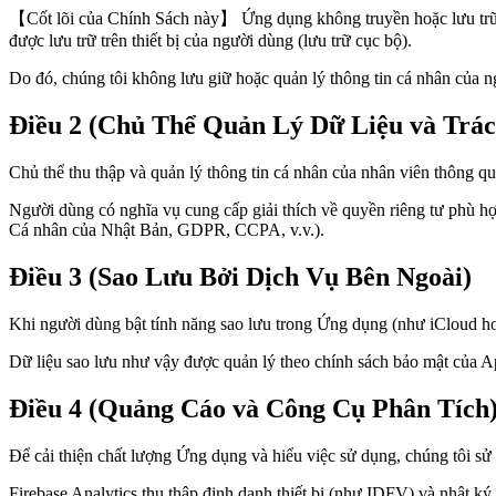
【Cốt lõi của Chính Sách này】 Ứng dụng không truyền hoặc lưu trữ d
được lưu trữ trên thiết bị của người dùng (lưu trữ cục bộ).
Do đó, chúng tôi không lưu giữ hoặc quản lý thông tin cá nhân của 
Điều 2 (Chủ Thể Quản Lý Dữ Liệu và Trá
Chủ thể thu thập và quản lý thông tin cá nhân của nhân viên thông qu
Người dùng có nghĩa vụ cung cấp giải thích về quyền riêng tư phù hợ
Cá nhân của Nhật Bản, GDPR, CCPA, v.v.).
Điều 3 (Sao Lưu Bởi Dịch Vụ Bên Ngoài)
Khi người dùng bật tính năng sao lưu trong Ứng dụng (như iCloud ho
Dữ liệu sao lưu như vậy được quản lý theo chính sách bảo mật của A
Điều 4 (Quảng Cáo và Công Cụ Phân Tích
Để cải thiện chất lượng Ứng dụng và hiểu việc sử dụng, chúng tôi s
Firebase Analytics thu thập định danh thiết bị (như IDFV) và nhật k