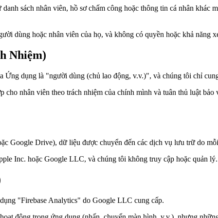
anh sách nhân viên, hồ sơ chấm công hoặc thông tin cá nhân khác mà 
người dùng hoặc nhân viên của họ, và không có quyền hoặc khả năng xe
ch Nhiệm)
a Ứng dụng là "người dùng (chủ lao động, v.v.)", và chúng tôi chỉ cun
p cho nhân viên theo trách nhiệm của chính mình và tuân thủ luật bảo 
ặc Google Drive), dữ liệu được chuyển đến các dịch vụ lưu trữ do mỗi
pple Inc. hoặc Google LLC, và chúng tôi không truy cập hoặc quản lý.
)
ử dụng "Firebase Analytics" do Google LLC cung cấp.
ý hoạt động trong ứng dụng (nhấn, chuyển màn hình, v.v.), nhưng nhữn