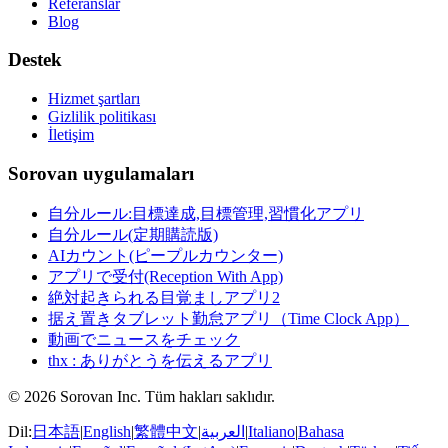
Referanslar
Blog
Destek
Hizmet şartları
Gizlilik politikası
İletişim
Sorovan uygulamaları
自分ルール:目標達成,目標管理,習慣化アプリ
自分ルール(定期購読版)
AIカウント(ピープルカウンター)
アプリで受付(Reception With App)
絶対起きられる目覚ましアプリ2
据え置きタブレット勤怠アプリ（Time Clock App）
動画でニュースをチェック
thx : ありがとうを伝えるアプリ
© 2026 Sorovan Inc. Tüm hakları saklıdır.
Dil:
日本語
|
English
|
繁體中文
|
العربية
|
Italiano
|
Bahasa