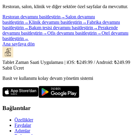
Restoran, salon, klinik ve diğer sektöre özel sayfalar da mevcuttur.
Restoran devamını basitleştirin
→
Salon devamını
basitleştirin
→
Klinik devamını basitleştirin
→
Fabrika devamını
basitleştirin
→
Bakım tesisi devamını basitleştirin
→
Perakende
devamını basitleştirin
→
Ofis devamını basitleştirin
→
Otel devamını
basitleştirin
→
Ana sayfaya dön
Tablet Zaman Saati Uygulaması | iOS: ₺249.99 / Android: ₺249.99
Sabit Ücret
Basit ve kullanımı kolay devam yönetim sistemi
Bağlantılar
Özellikler
Faydalar
Adımlar