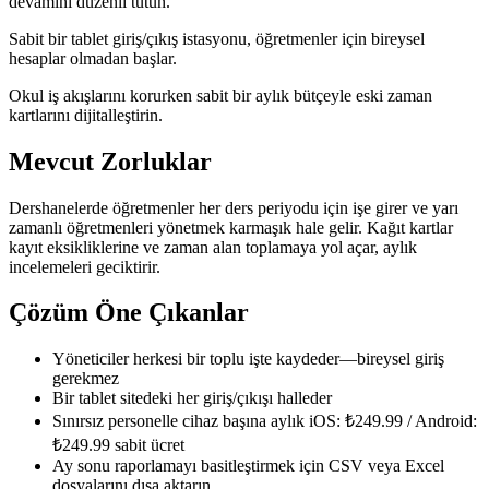
devamını düzenli tutun.
Sabit bir tablet giriş/çıkış istasyonu, öğretmenler için bireysel
hesaplar olmadan başlar.
Okul iş akışlarını korurken sabit bir aylık bütçeyle eski zaman
kartlarını dijitalleştirin.
Mevcut Zorluklar
Dershanelerde öğretmenler her ders periyodu için işe girer ve yarı
zamanlı öğretmenleri yönetmek karmaşık hale gelir. Kağıt kartlar
kayıt eksikliklerine ve zaman alan toplamaya yol açar, aylık
incelemeleri geciktirir.
Çözüm Öne Çıkanlar
Yöneticiler herkesi bir toplu işte kaydeder—bireysel giriş
gerekmez
Bir tablet sitedeki her giriş/çıkışı halleder
Sınırsız personelle cihaz başına aylık iOS: ₺249.99 / Android:
₺249.99 sabit ücret
Ay sonu raporlamayı basitleştirmek için CSV veya Excel
dosyalarını dışa aktarın