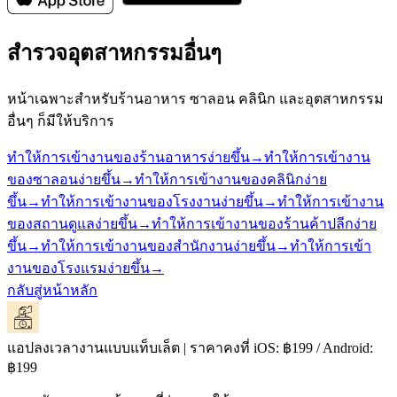
สำรวจอุตสาหกรรมอื่นๆ
หน้าเฉพาะสำหรับร้านอาหาร ซาลอน คลินิก และอุตสาหกรรม
อื่นๆ ก็มีให้บริการ
ทำให้การเข้างานของร้านอาหารง่ายขึ้น
→
ทำให้การเข้างาน
ของซาลอนง่ายขึ้น
→
ทำให้การเข้างานของคลินิกง่าย
ขึ้น
→
ทำให้การเข้างานของโรงงานง่ายขึ้น
→
ทำให้การเข้างาน
ของสถานดูแลง่ายขึ้น
→
ทำให้การเข้างานของร้านค้าปลีกง่าย
ขึ้น
→
ทำให้การเข้างานของสำนักงานง่ายขึ้น
→
ทำให้การเข้า
งานของโรงแรมง่ายขึ้น
→
กลับสู่หน้าหลัก
แอปลงเวลางานแบบแท็บเล็ต | ราคาคงที่ iOS: ฿199 / Android:
฿199