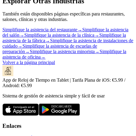
Explorar Otras Industrias
También están disponibles páginas específicas para restaurantes,
salones, clínicas y otras industrias.
Simplifique la asistencia del restaurante
→
Simplifique la asistencia
del salón
→
Simplifique la asistencia de la clínica
→
Simplifique la
asistencia de la fábrica
→
Simplifique la asistencia de instalaciones de
cuidado
→
Simplifique la asistencia de escuelas de
preparación
→
Simplifique la asistencia minorista
→
Simplifique la
asistencia de oficina
→
Volver a la página principal
App de Reloj de Tiempo en Tablet | Tarifa Plana de iOS: €5.99 /
Android: €5.99
Sistema de gestión de asistencia simple y fácil de usar
Enlaces