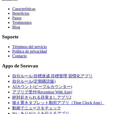
Características
Beneficios
Pasos
Testimonios
Blog
Soporte
Términos del servicio
Política de privacidad
Contacto
Apps de Sorovan
自分ルール:目標達成,目標管理,習慣化アプリ
自分ルール(定期購読版)
AIカウント(ピープルカウンター)
アプリで受付(Reception With App)
絶対起きられる目覚ましアプリ2
据え置きタブレット勤怠アプリ（Time Clock App）
動画でニュースをチェック
thx : ありがとうを伝えるアプリ